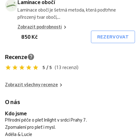
Laminace obočí
Laminace obočí je šetrná metoda, která podtrhne
přirozený tvar obočí,...
Zobrazit podrobnosti
850 Kč
REZERVOVAT
Recenze
5 / 5
(13 recenzí)
Zobrazit všechny recenze
O nás
Kdo jsme
Přírodní péče o pleť Inlight v srdci Prahy 7.
Zpomalení pro pleť i mysl.
Adéla & Lucie