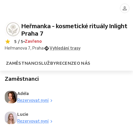
Adéla
Lucie
pleti
dovolená
v
dovolená
pleti
dovolená
lifting
obočí
~
~
bavlnce
~
50
60
~
100
min.
min.
75
min.
Heřmanka - kosmetické rituály Inlight
min.
Praha 7
Zavřeno
5 / 5
Heřmanova 7, Praha
Vyhledání trasy
ZAMĚSTNANCI
SLUŽBY
RECENZE
O NÁS
Zaměstnanci
Adéla
Rezervovat nyní
Lucie
Rezervovat nyní